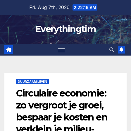
Skip
Fri. Aug 7th, 2026
2:22:17 AM
to
content
Everythingtim
DUURZAAM LEVEN
Circulaire economie:
zo vergroot je groei,
bespaar je kosten en
verklein je milieu-