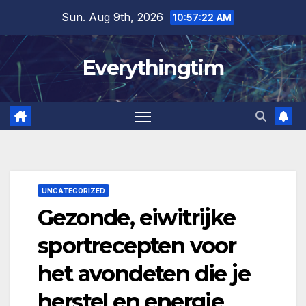
Skip
Sun. Aug 9th, 2026
10:57:23 AM
to
content
Everythingtim
UNCATEGORIZED
Gezonde, eiwitrijke
sportrecepten voor
het avondeten die je
herstel en energie