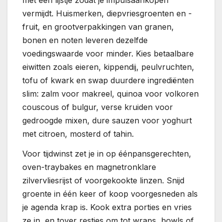
vermijdt. Huismerken, diepvriesgroenten en -
fruit, en grootverpakkingen van granen,
bonen en noten leveren dezelfde
voedingswaarde voor minder. Kies betaalbare
eiwitten zoals eieren, kippendij, peulvruchten,
tofu of kwark en swap duurdere ingrediënten
slim: zalm voor makreel, quinoa voor volkoren
couscous of bulgur, verse kruiden voor
gedroogde mixen, dure sauzen voor yoghurt
met citroen, mosterd of tahin.
Voor tijdwinst zet je in op éénpansgerechten,
oven-traybakes en magnetronklare
zilvervliesrijst of voorgekookte linzen. Snijd
groente in één keer of koop voorgesneden als
je agenda krap is. Kook extra porties en vries
ze in, en tover restjes om tot wraps, bowls of