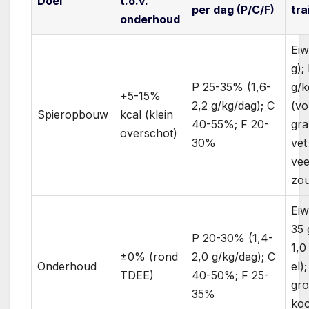
Doel
t.o.v.
per dag (P/C/F)
tra
onderhoud
Eiw
g);
P 25-35% (1,6-
g/k
+5-15%
2,2 g/kg/dag); C
(vo
Spieropbouw
kcal (klein
40-55%; F 20-
gra
overschot)
30%
vet
vee
zou
Eiw
35 
P 20-30% (1,4-
1,0
±0% (rond
2,0 g/kg/dag); C
Onderhoud
el)
TDEE)
40-50%; F 25-
gro
35%
koo