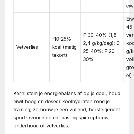
eiw
Eiw
45 
P 30-40% (1,8-
ver
-10-25%
2,4 g/kg/dag); C
koo
Vetverlies
kcal (matig
25-40%; F 20-
g/k
tekort)
30%
vol
gro
el)
Kern: stem je energiebalans af op je doel, houd
eiwit hoog en doseer koolhydraten rond je
training; zo bouw je een vullend, herstelgericht
sport-avondeten dat past bij spieropbouw,
onderhoud of vetverlies.