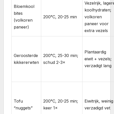
Vezelrijk, lager
Bloemkool
koolhydraten;
bites
200°C, 20-25 min
volkoren
(volkoren
paneer voor
paneer)
extra vezels
Plantaardig
Geroosterde
200°C, 25-30 min;
eiwit + vezels;
kikkererwten
schud 2-3×
verzadigt lang
Tofu
200°C, 20-25 min;
Eiwitrijk, weinig
“nuggets”
keer 1×
verzadigd vet