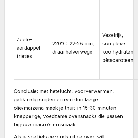
Vezelrijk,
Zoete-
220°C, 22-28 min;
complexe
aardappel
draai halverwege
koolhydraten,
frietjes
bètacaroteen
Conclusie: met hetelucht, voorverwarmen,
gelijkmatig snijden en een dun laagje
olie/maïzena maak je thuis in 15-30 minuten
knapperige, voedzame ovensnacks die passen
bij jouw macro’s en smaak.
Als je snel iets gezonds uit de oven wilt