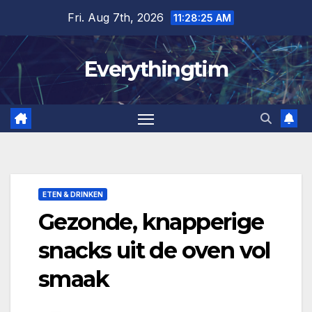
Skip
Fri. Aug 7th, 2026
11:28:27 AM
to
content
Everythingtim
ETEN & DRINKEN
Gezonde, knapperige
snacks uit de oven vol
smaak