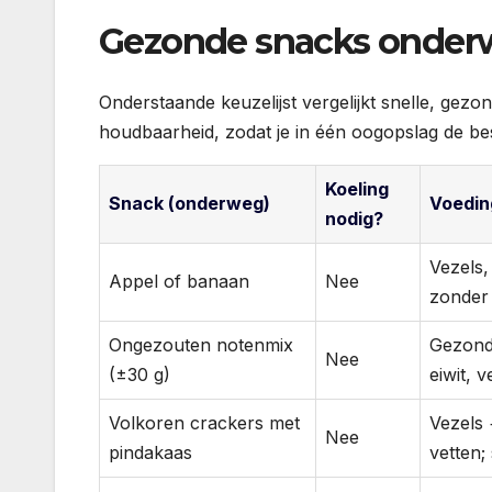
Gezonde snacks onderwe
Onderstaande keuzelijst vergelijkt snelle, ge
houdbaarheid, zodat je in één oogopslag de best
Koeling
Snack (onderweg)
Voedin
nodig?
Vezels,
Appel of banaan
Nee
zonder 
Ongezouten notenmix
Gezond
Nee
(±30 g)
eiwit, 
Volkoren crackers met
Vezels 
Nee
pindakaas
vetten;