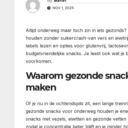
By
admin
NOV 1, 2025
Altijd onderweg maar toch zin in iets gezonds? 
houden zonder suikercrash-van vers en eiwitrij
labels lezen en opties voor glutenvrij, lactosevr
budgetvriendelijke snacks. Je leest ook wat je 
voorkomen.
Waarom gezonde snacks
maken
Of je nu in de ochtendspits zit, een lange trei
gezonde snacks voor onderweg houden je energ
snacks met vezels, eiwitten en gezonde vetten
zodat je concentratie beter blijft en je minder