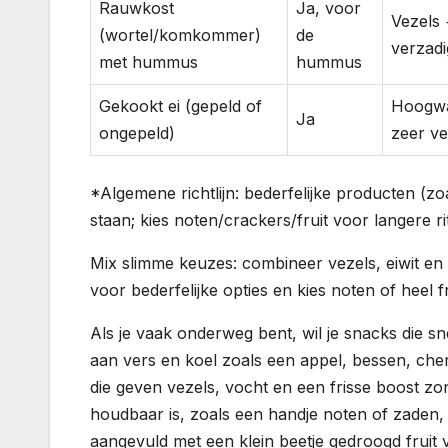
Rauwkost
Ja, voor
Vezels 
(wortel/komkommer)
de
verzadi
met hummus
hummus
Gekookt ei (gepeld of
Hoogwaa
Ja
ongepeld)
zeer v
*Algemene richtlijn: bederfelijke producten (zo
staan; kies noten/crackers/fruit voor langere ri
Mix slimme keuzes: combineer vezels, eiwit en
voor bederfelijke opties en kies noten of heel f
Als je vaak onderweg bent, wil je snacks die sn
aan vers en koel zoals een appel, bessen, ch
die geven vezels, vocht en een frisse boost zon
houdbaar is, zoals een handje noten of zaden, 
aangevuld met een klein beetje gedroogd fruit 