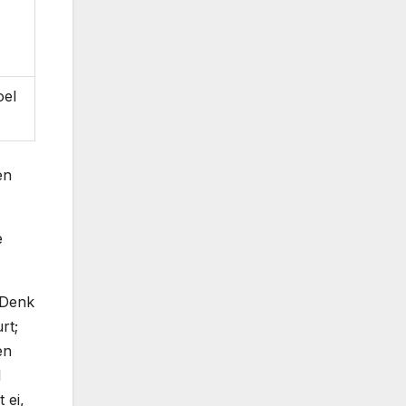
oel
en
e
. Denk
rt;
en
l
 ei,