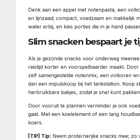
Denk aan een appel met notenpasta, een volk
en lijnzaad; compact, voedzaam en makkelijk 
water erbij, en kies porties die in je hand pass
Slim snacken bespaart je ti
Als je gezonde snacks voor onderweg meeneemt,
reistijd korter en voorspelbaarder maakt. Doo
zelf samengestelde notenmix, een volkoren wra
dan een impulskoop bij het tankstation. Koop sli
herbruikbare bakjes, zodat je snel kunt pakken
Door vooruit te plannen verminder je ook voedse
gaat. Met een koelelement of een lang houdbare 
koers.
[TIP] Tip:
Neem proteïnerijke snacks mee; zo 