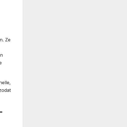
en. Ze
en
e
elle,
 zodat
-