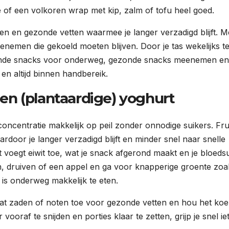
of een volkoren wrap met kip, zalm of tofu heel goed.
ten en gezonde vetten waarmee je langer verzadigd blijft. M
enemen die gekoeld moeten blijven. Door je tas wekelijks t
zonde snacks voor onderweg, gezonde snacks meenemen en
n altijd binnen handbereik.
e en (plantaardige) yoghurt
concentratie makkelijk op peil zonder onnodige suikers. Fru
rdoor je langer verzadigd blijft en minder snel naar snelle
t voegt eiwit toe, wat je snack afgerond maakt en je bloeds
n, druiven of een appel en ga voor knapperige groente zoa
 is onderweg makkelijk te eten.
at zaden of noten toe voor gezonde vetten en hou het koe
oraf te snijden en porties klaar te zetten, grijp je snel ie