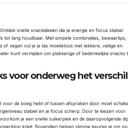
Ontdek snelle snackideeën die je energie en focus stabiel
k tot lang houdbaar. Met simpele combinaties, bewaartips, 
ij of vegan vul je je tas moeiteloos met lekkere, veilige én
beter kunt vermijden om plakkerige of bedenkelijke snacks 
 voor onderweg het verschil
nrit voor de boeg hebt of tussen afspraken door moet schak
ieniveau stabiel en je focus scherp. Door te kiezen voor
 voorkom je een snelle suikerpiek en de daaropvolgende di
 hongerklop krijgt. Bovendien helpen slimme keuzes je om por