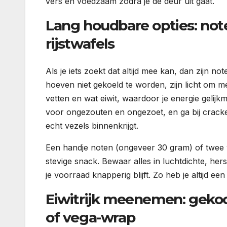
vers en voedzaam zodra je de deur uit gaat.
Lang houdbare opties: note
rijstwafels
Als je iets zoekt dat altijd mee kan, dan zijn n
hoeven niet gekoeld te worden, zijn licht om
vetten en wat eiwit, waardoor je energie gelijkma
voor ongezouten en ongezoet, en ga bij cracker
echt vezels binnenkrijgt.
Een handje noten (ongeveer 30 gram) of twee v
stevige snack. Bewaar alles in luchtdichte, her
je voorraad knapperig blijft. Zo heb je altijd e
Eiwitrijk meenemen: gekoo
of vega-wrap