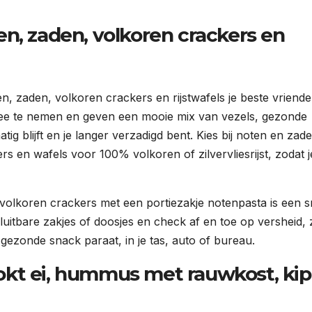
n, zaden, volkoren crackers en
oten, zaden, volkoren crackers en rijstwafels je beste vriend
 mee te nemen en geven een mooie mix van vezels, gezonde
tig blijft en je langer verzadigd bent. Kies bij noten en zad
s en wafels voor 100% volkoren of zilvervliesrijst, zodat j
olkoren crackers met een portiezakje notenpasta is een sn
sluitbare zakjes of doosjes en check af en toe op versheid,
en gezonde snack paraat, in je tas, auto of bureau.
kt ei, hummus met rauwkost, kip