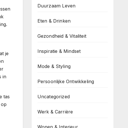
Duurzaam Leven
essen
nk
Eten & Drinken
ing.
Gezondheid & Vitaliteit
Inspiratie & Mindset
t je
en
Mode & Styling
er
s in
Persoonlijke Ontwikkeling
e tas
Uncategorized
t op
Werk & Carrière
Wonen & Interieur