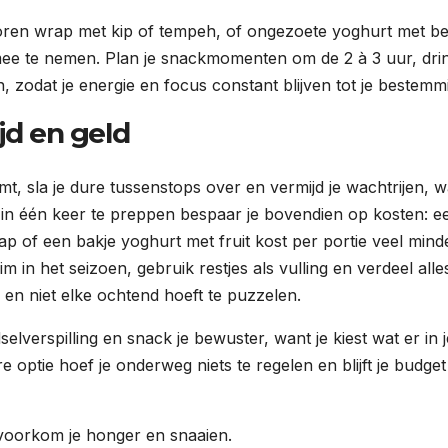
oren wrap met kip of tempeh, of ongezoete yoghurt met b
mee te nemen. Plan je snackmomenten om de 2 à 3 uur, dri
en, zodat je energie en focus constant blijven tot je bestemm
jd en geld
 sla je dure tussenstops over en vermijd je wachtrijen, wa
r in één keer te preppen bespaar je bovendien op kosten: e
p of een bakje yoghurt met fruit kost per portie veel mind
m in het seizoen, gebruik restjes als vulling en verdeel alle
 en niet elke ochtend hoeft te puzzelen.
lverspilling en snack je bewuster, want je kiest wat er in j
optie hoef je onderweg niets te regelen en blijft je budge
voorkom je honger en snaaien.