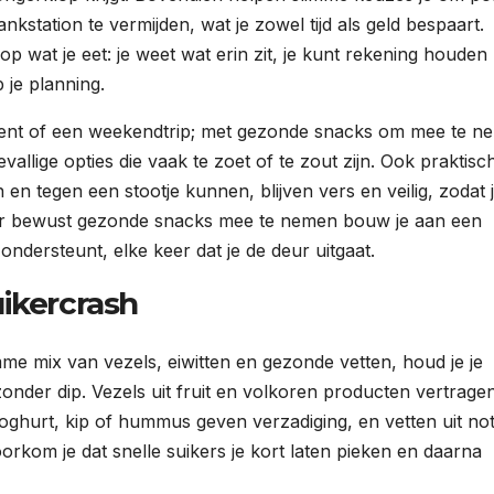
kstation te vermijden, wat je zowel tijd als geld bespaart.
 wat je eet: je weet wat erin zit, je kunt rekening houden
 je planning.
nt of een weekendtrip; met gezonde snacks om mee te n
evallige opties die vaak te zoet of te zout zijn. Ook praktisc
 en tegen een stootje kunnen, blijven vers en veilig, zodat 
Door bewust gezonde snacks mee te nemen bouw je aan een
 ondersteunt, elke keer dat je de deur uitgaat.
uikercrash
me mix van vezels, eiwitten en gezonde vetten, houd je je
 zonder dip. Vezels uit fruit en volkoren producten vertrage
yoghurt, kip of hummus geven verzadiging, en vetten uit no
rkom je dat snelle suikers je kort laten pieken en daarna