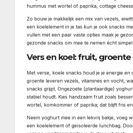
hummus met wortel of paprika, cottage cheese 
Zo bouw je makkelijk een mix van vezels, eiwit
een koelelement in je tas kun je ook snacks me
vullen met een paar vaste opties maak je ge
gezonde snacks om mee te nemen écht simpel e
Vers en koel: fruit, groent
Met verse, koele snacks houd je je energie en 
groente leveren vezels, vitamines en vocht, waa
snacks grijpt. Ongezoete (plantaardige) yoghur
stabiel houdt. Kies handzaam fruit zoals besse
wortel, komkommer of paprika; dat blijft fris en
Neem yoghurt mee in een lekvrij bakje, voeg w
een koelelement of geïsoleerde lunchbag. Door vo