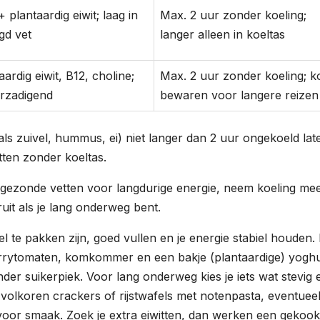
+ plantaardig eiwit; laag in
Max. 2 uur zonder koeling;
gd vet
langer alleen in koeltas
rdig eiwit, B12, choline;
Max. 2 uur zonder koeling; k
erzadigend
bewaren voor langere reizen
als zuivel, hummus, ei) niet langer dan 2 uur ongekoeld lat
tten zonder koeltas.
 gezonde vetten voor langdurige energie, neem koeling me
ruit als je lang onderweg bent.
el te pakken zijn, goed vullen en je energie stabiel houden
errytomaten, komkommer en een bakje (plantaardige) yoghu
der suikerpiek. Voor lang onderweg kies je iets wat stevig 
volkoren crackers of rijstwafels met notenpasta, eventuee
voor smaak. Zoek je extra eiwitten, dan werken een gekookt