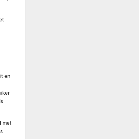
et
e
it en
uiker
ls
l met
ts