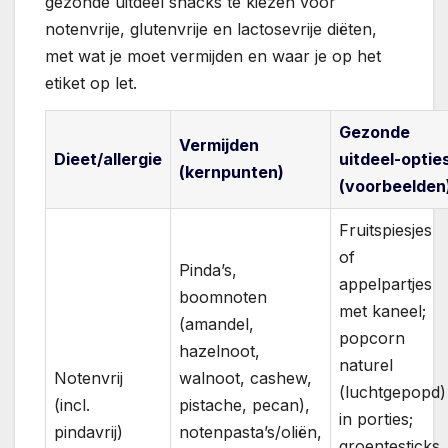
gezonde uitdeel snacks te kiezen voor
notenvrije, glutenvrije en lactosevrije diëten,
met wat je moet vermijden en waar je op het
etiket op let.
Gezonde
Vermijden
Dieet/allergie
uitdeel-optie
(kernpunten)
(voorbeelden
Fruitspiesjes
of
Pinda’s,
appelpartjes
boomnoten
met kaneel;
(amandel,
popcorn
hazelnoot,
naturel
Notenvrij
walnoot, cashew,
(luchtgepopd)
(incl.
pistache, pecan),
in porties;
pindavrij)
notenpasta’s/oliën,
groentesticks