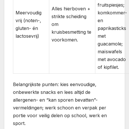
fruitspiesjes;
Alles hierboven +
Meervoudig
komkommer-
strikte scheiding
vrij (noten-,
en
om
gluten- én
paprikasticks
kruisbesmetting te
lactosevrij)
met
voorkomen.
guacamole;
maïswafels
met avocado
of kipfilet.
Belangrijkste punten: kies eenvoudige,
onbewerkte snacks en lees altijd de
allergenen- en “kan sporen bevatten”-
vermeldingen; werk schoon en verpak per
portie voor veilig delen op school, werk en
sport.