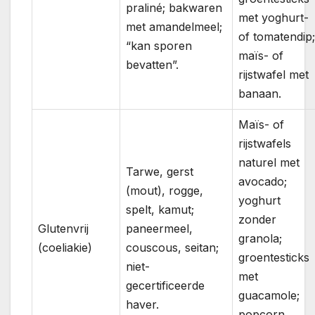
praliné; bakwaren
met yoghurt-
met amandelmeel;
of tomatendip;
“kan sporen
maïs- of
bevatten”.
rijstwafel met
banaan.
Maïs- of
rijstwafels
naturel met
Tarwe, gerst
avocado;
(mout), rogge,
yoghurt
spelt, kamut;
zonder
Glutenvrij
paneermeel,
granola;
(coeliakie)
couscous, seitan;
groentesticks
niet-
met
gecertificeerde
guacamole;
haver.
popcorn