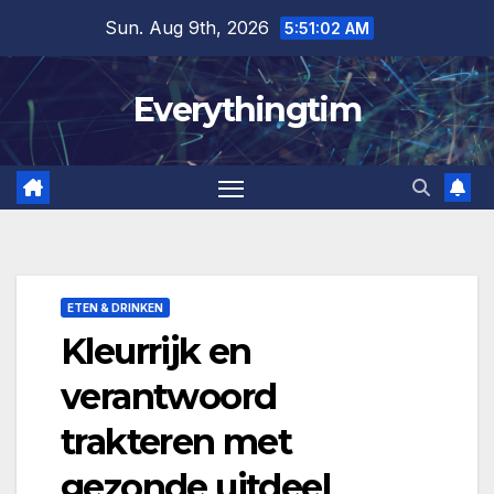
Skip
Sun. Aug 9th, 2026
5:51:03 AM
to
content
Everythingtim
ETEN & DRINKEN
Kleurrijk en
verantwoord
trakteren met
gezonde uitdeel