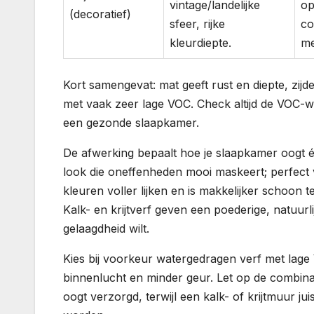
vintage/landelijke
op
(decoratief)
sfeer, rijke
co
kleurdiepte.
me
Kort samengevat: mat geeft rust en diepte, zijde
met vaak zeer lage VOC. Check altijd de VOC-w
een gezonde slaapkamer.
De afwerking bepaalt hoe je slaapkamer oogt é
look die oneffenheden mooi maskeert; perfect vo
kleuren voller lijken en is makkelijker schoon 
Kalk- en krijtverf geven een poederige, natuurl
gelaagdheid wilt.
Kies bij voorkeur watergedragen verf met lage
binnenlucht en minder geur. Let op de combinat
oogt verzorgd, terwijl een kalk- of krijtmuur j