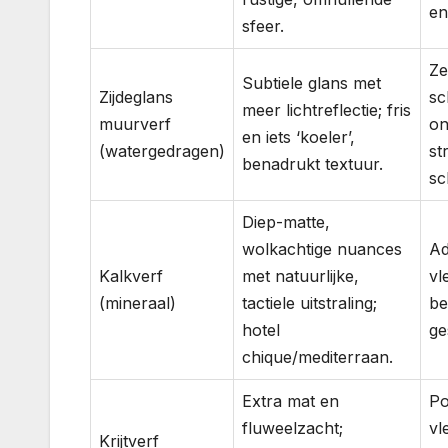
en
sfeer.
Ze
Subtiele glans met
Zijdeglans
sc
meer lichtreflectie; fris
muurverf
on
en iets ‘koeler’,
(watergedragen)
st
benadrukt textuur.
sc
Diep-matte,
wolkachtige nuances
Ad
Kalkverf
met natuurlijke,
vl
(mineraal)
tactiele uitstraling;
be
hotel
ge
chique/mediterraan.
Extra mat en
Po
fluweelzacht;
vl
Krijtverf