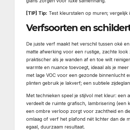
glans zorgen voor luxe samenhang.
[TIP] Tip:
Test kleurstalen op muren; vergelijk i
Verfsoorten en schilde
De juiste verf maakt het verschil tussen oké 
matte afwerking voor een rustige, zachte look z
praktischer als je wanden af en toe wilt reinige
warmte en nuance toevoegt, ideaal als je meer
met lage VOC voor een gezonde binnenlucht en
plinten gebruik je lakverf; een subtiele zijdeglans
Met technieken speel je stijlvol met kleur: ee
verdeelt de ruimte grafisch, lambrisering (een 
een ombre verloop zorgt voor zachtheid en di
omlaag of verf het plafond nét lichter dan de m
egaal, duurzaam resultaat.