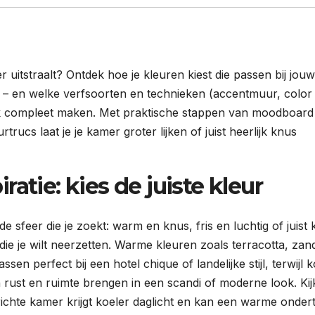
r uitstraalt? Ontdek hoe je kleuren kiest die passen bij jouw 
n – en welke verfsoorten en technieken (accentmuur, color
 look compleet maken. Met praktische stappen van moodboard 
trucs laat je je kamer groter lijken of juist heerlijk knus
atie: kies de juiste kleur
e sfeer die je zoekt: warm en knus, fris en luchtig of juist
die je wilt neerzetten. Warme kleuren zoals terracotta, zan
 perfect bij een hotel chique of landelijke stijl, terwijl k
n rust en ruimte brengen in een scandi of moderne look. Kij
richte kamer krijgt koeler daglicht en kan een warme onder