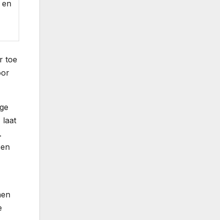
 en
r toe
oor
ige
 laat
.
 en
nen
e