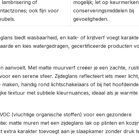
 lambrisering of
mogelijk; let op keurmerken
ntactzones; ook fijn voor
conserveringsmiddelen bij
ubels.
gevoeligheden.
glans biedt wasbaarheid, en kalk- of krijtverf voegt karakte
aarde en kies watergedragen, gecertificeerde producten v
n aanvoelt. Met matte muurverf creëer je een zachte, rust
or een serene sfeer. Zijdeglans reflecteert iets meer licht,
te maken, handig rond lichtschakelaars of bij het hoofdeinde
ijke textuur met subtiele kleurnuances, ideaal als je warmte
 VOC (vluchtige organische stoffen) voor een gezondere
ie: matte muren met een zijdeglans lak op plinten en kozij
uist extra karakter toevoegt aan je slaapkamer zonder druk t