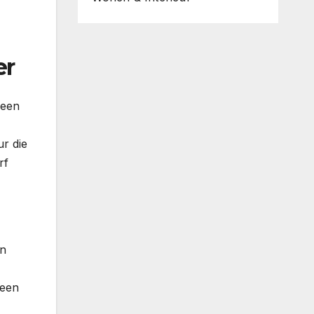
er
 een
ur die
rf
en
 een