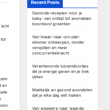
Recent Posts
Gezonde recepten voor je
baby: van ontbijt tot avondeten
boordevol groenten
licht
Van lineair naar circulair:
tot
slimmer ontwerpen, minder
verspillen en meer
concurrentiekracht
Verantwoorde tussendoortjes
die je energie geven en je trek
stillen
 kalm
d en
Makkelijk en gezond avondeten
oele
dat je elke dag wilt maken
k
toon
Van wegwerp naar waarde: