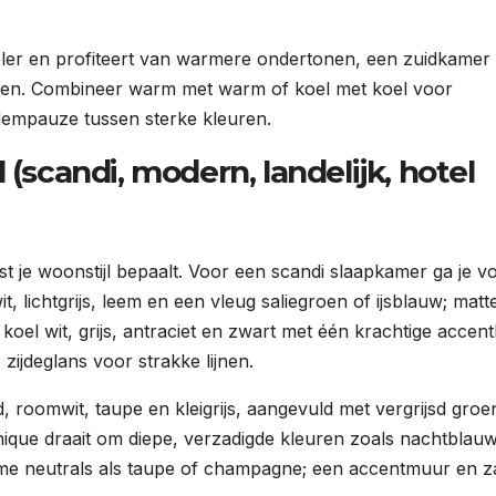
oeler en profiteert van warmere ondertonen, een zuidkamer
rden. Combineer warm met warm of koel met koel voor
dempauze tussen sterke kleuren.
 (scandi, modern, landelijk, hotel
st je woonstijl bepaalt. Voor een scandi slaapkamer ga je v
, lichtgrijs, leem en een vleug saliegroen of ijsblauw; matt
koel wit, grijs, antraciet en zwart met één krachtige accent
zijdeglans voor strakke lijnen.
 roomwit, taupe en kleigrijs, aangevuld met vergrijsd groe
 chique draait om diepe, verzadigde kleuren zoals nachtblauw
e neutrals als taupe of champagne; een accentmuur en z