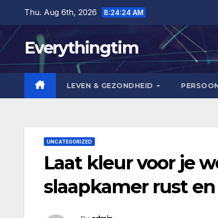
Skip
Thu. Aug 6th, 2026
8:24:25 AM
to
content
Everythingtim
LEVEN & GEZONDHEID
PERSOON
UNCATEGORIZED
Laat kleur voor je we
slaapkamer rust en 