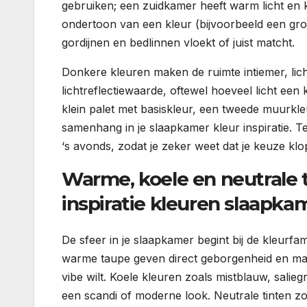
gebruiken; een zuidkamer heeft warm licht en 
ondertoon van een kleur (bijvoorbeeld een groe
gordijnen en bedlinnen vloekt of juist matcht.
Donkere kleuren maken de ruimte intiemer, lic
lichtreflectiewaarde, oftewel hoeveel licht een k
klein palet met basiskleur, een tweede muurkleu
samenhang in je slaapkamer kleur inspiratie. T
‘s avonds, zodat je zeker weet dat je keuze kl
Warme, koele en neutrale ti
inspiratie kleuren slaapka
De sfeer in je slaapkamer begint bij de kleurfami
warme taupe geven direct geborgenheid en maken
vibe wilt. Koele kleuren zoals mistblauw, salie
een scandi of moderne look. Neutrale tinten zoa