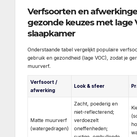
Verfsoorten en afwerkingen:
gezonde keuzes met lage V
slaapkamer
Onderstaande tabel vergelijkt populaire verfs
gebruik en gezondheid (lage VOC), zodat je ge
muurverf.
Verfsoort /
Look & sfeer
Pr
afwerking
Zacht, poederig en
Ki
niet-reflecterend;
(s
Matte muurverf
verdoezelt
ho
(watergedragen)
oneffenheden;
wa
rustige, omhullende