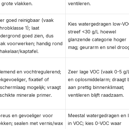
 grote vlakken.
ventileren.
er goed reinigbaar (vaak
Kies watergedragen low-VO
hrobklasse 1); laat
streef <30 g/L hoewel
dergrond goed zien, dus
glanzende categorie hoger
rak voorwerken; handig rond
mag; geurarm en snel droog
hakelaar/kaptafel.
emend en vochtregulerend;
Zeer lage VOC (vaak 0-5 g/
ekgevoeliger, fixatief of
en oplosmiddelarm; draagt b
schermlaag mogelijk; vraagt
aan prettig binnenklimaat;
schikte minerale primer.
ventileren blijft raadzaam.
reus en gevoeliger voor
Meestal watergedragen en 
ekken; sealen met vernis/wax
in VOC; kies 0-VOC waar