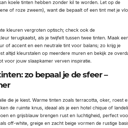
kan koele tinten hebben zonder kil te worden. Let op de
ne of roze zweem), want die bepaalt of een tint met je vlo
hte kleuren vergroten optisch; check ook de
leur terugkaatst, als je twijfelt tussen twee tinten. Maak ee
r of accent en een neutrale tint voor balans; zo krijg je
est altijd kleurstalen op meerdere muren en bekijk ze overd
opt voor jouw slaapkamer verven inspiratie.
nten: zo bepaal je de sfeer –
mer
lie die je kiest. Warme tinten zoals terracotta, oker, roest 
 de ruimte knus, ideaal als je een hotel chique of landeli
groen en grijsblauw brengen rust en luchtigheid, perfect voo
ls off-white, greige en zacht beige vormen de rustige basi