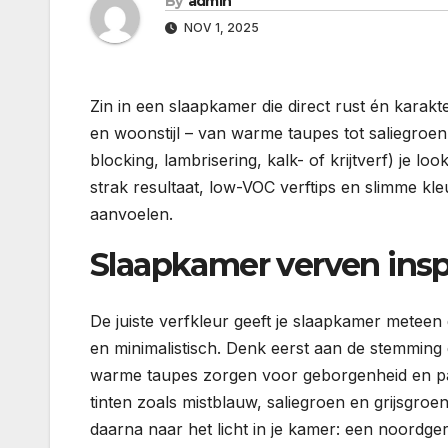
By
admin
NOV 1, 2025
Zin in een slaapkamer die direct rust én karakte
en woonstijl – van warme taupes tot saliegroe
blocking, lambrisering, kalk- of krijtverf) je
strak resultaat, low-VOC verftips en slimme kleur
aanvoelen.
Slaapkamer verven inspir
De juiste verfkleur geeft je slaapkamer meteen d
en minimalistisch. Denk eerst aan de stemming 
warme taupes zorgen voor geborgenheid en passen
tinten zoals mistblauw, saliegroen en grijsgroe
daarna naar het licht in je kamer: een noordge