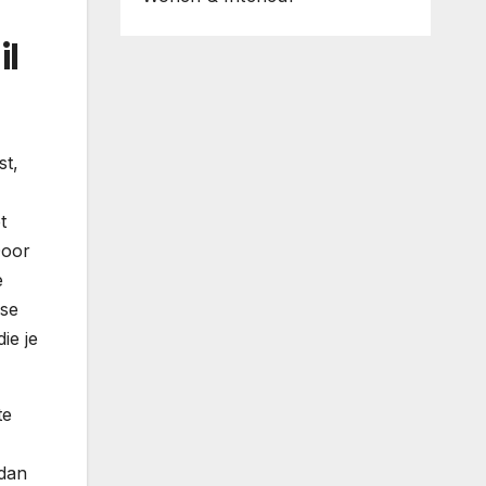
il
st,
t
Door
e
sse
ie je
te
 dan