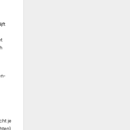
jft
et
ch
én-
cht je
chten)