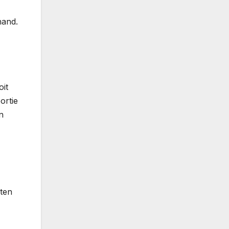
hand.
oit
ortie
n
pten