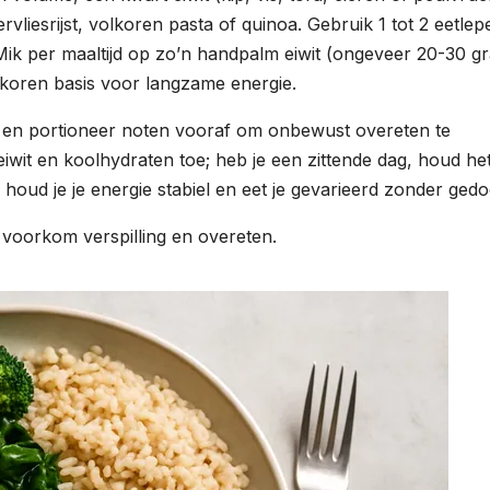
vliesrijst, volkoren pasta of quinoa. Gebruik 1 tot 2 eetlep
. Mik per maaltijd op zo’n handpalm eiwit (ongeveer 20-30 g
lkoren basis voor langzame energie.
f en portioneer noten vooraf om onbewust overeten te
iwit en koolhydraten toe; heb je een zittende dag, houd he
, houd je je energie stabiel en eet je gevarieerd zonder gedo
 voorkom verspilling en overeten.