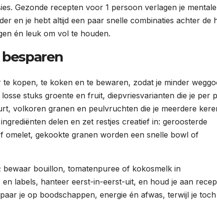
ies. Gezonde recepten voor 1 persoon verlagen je mentale
elder en je hebt altijd een paar snelle combinaties achter de 
gen én leuk om vol te houden.
r besparen
 te kopen, te koken en te bewaren, zodat je minder weggo
osse stuks groente en fruit, diepvriesvarianten die je per p
urt, volkoren granen en peulvruchten die je meerdere kere
 ingrediënten delen en zet restjes creatief in: geroosterde
of omelet, gekookte granen worden een snelle bowl of
in; bewaar bouillon, tomatenpuree of kokosmelk in
en labels, hanteer eerst-in-eerst-uit, en houd je aan rece
ar je op boodschappen, energie én afwas, terwijl je toch