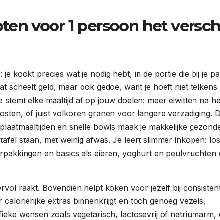
n voor 1 persoon het versch
 kookt precies wat je nodig hebt, in de portie die bij je pa
at scheelt geld, maar ook gedoe, want je hoeft niet telkens
stemt elke maaltijd af op jouw doelen: meer eiwitten na he
boosten, of juist volkoren granen voor langere verzadiging. 
laatmaaltijden en snelle bowls maak je makkelijke gezond
tafel staan, met weinig afwas. Je leert slimmer inkopen: lo
verpakkingen en basics als eieren, yoghurt en peulvruchten d
rvol raakt. Bovendien helpt koken voor jezelf bij consisten
 calorierijke extras binnenkrijgt en toch genoeg vezels,
fieke wensen zoals vegetarisch, lactosevrij of natriumarm,