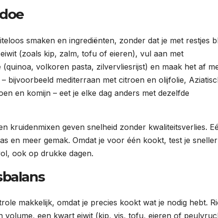
edoe
eloos smaken en ingrediënten, zonder dat je met restjes bli
iwit (zoals kip, zalm, tofu of eieren), vul aan met
quinoa, volkoren pasta, zilvervliesrijst) en maak het af m
bijvoorbeeld mediterraan met citroen en olijfolie, Aziatis
en en komijn – eet je elke dag anders met dezelfde
 kruidenmixen geven snelheid zonder kwaliteitsverlies. E
was en meer gemak. Omdat je voor één kookt, test je sneller
vol, ook op drukke dagen.
sbalans
e makkelijk, omdat je precies kookt wat je nodig hebt. Ri
n volume, een kwart eiwit (kip, vis, tofu, eieren of peulvru