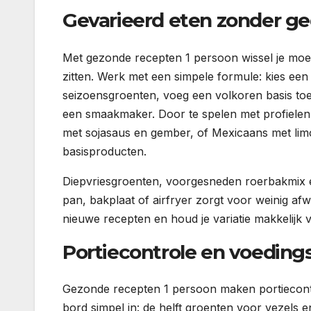
Gevarieerd eten zonder g
Met gezonde recepten 1 persoon wissel je moeit
zitten. Werk met een simpele formule: kies een e
seizoensgroenten, voeg een volkoren basis toe (
een smaakmaker. Door te spelen met profielen – 
met sojasaus en gember, of Mexicaans met limo
basisproducten.
Diepvriesgroenten, voorgesneden roerbakmix en
pan, bakplaat of airfryer zorgt voor weinig af
nieuwe recepten en houd je variatie makkelijk 
Portiecontrole en voeding
Gezonde recepten 1 persoon maken portiecontrol
bord simpel in: de helft groenten voor vezels e