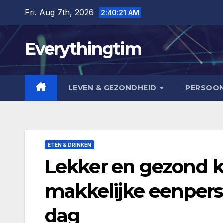
Skip
Fri. Aug 7th, 2026
2:40:22 AM
to
content
Everythingtim
LEVEN & GEZONDHEID
PERSOON
ETEN & DRINKEN
Lekker en gezond ko
makkelijke eenpers
dag