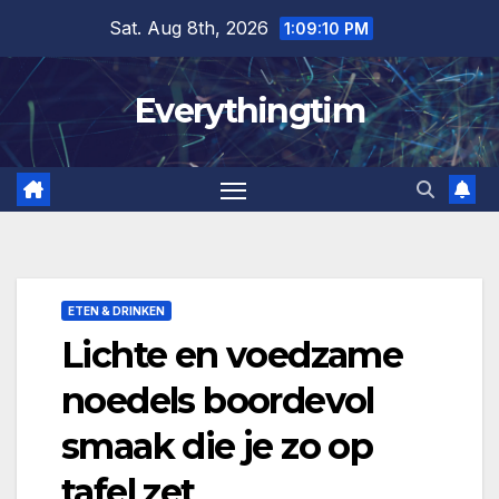
Skip
Sat. Aug 8th, 2026
1:09:11 PM
to
content
Everythingtim
ETEN & DRINKEN
Lichte en voedzame
noedels boordevol
smaak die je zo op
tafel zet