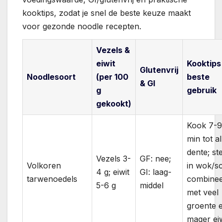
kooktips, zodat je snel de beste keuze maakt
voor gezonde noodle recepten.
Vezels &
eiwit
Kooktips
Glutenvrij
Noodlesoort
(per 100
beste
& GI
g
gebruik
gekookt)
Kook 7-9
min tot al
dente; st
Vezels 3-
GF: nee;
Volkoren
in wok/s
4 g; eiwit
GI: laag-
tarwenoedels
combine
5-6 g
middel
met veel
groente 
mager eiw