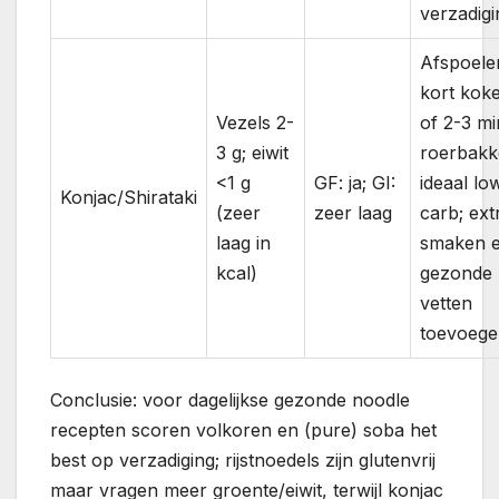
verzadigi
Afspoele
kort kok
Vezels 2-
of 2-3 mi
3 g; eiwit
roerbakk
<1 g
GF: ja; GI:
ideaal lo
Konjac/Shirataki
(zeer
zeer laag
carb; ext
laag in
smaken 
kcal)
gezonde
vetten
toevoege
Conclusie: voor dagelijkse gezonde noodle
recepten scoren volkoren en (pure) soba het
best op verzadiging; rijstnoedels zijn glutenvrij
maar vragen meer groente/eiwit, terwijl konjac