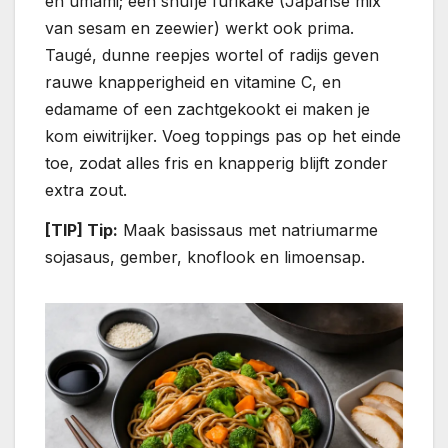
en umami; een snufje furikake (Japanse mix
van sesam en zeewier) werkt ook prima.
Taugé, dunne reepjes wortel of radijs geven
rauwe knapperigheid en vitamine C, en
edamame of een zachtgekookt ei maken je
kom eiwitrijker. Voeg toppings pas op het einde
toe, zodat alles fris en knapperig blijft zonder
extra zout.
[TIP] Tip:
Maak basissaus met natriumarme
sojasaus, gember, knoflook en limoensap.