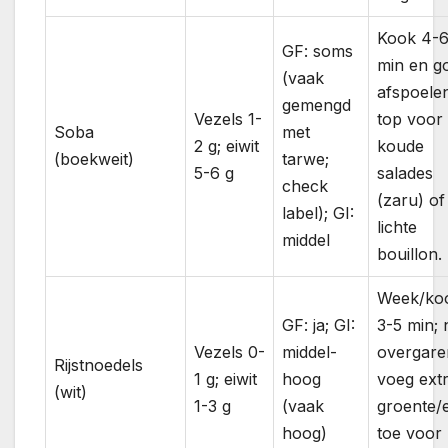
Kook 4-
GF: soms
min en g
(vaak
afspoele
gemengd
Vezels 1-
top voor
Soba
met
2 g; eiwit
koude
(boekweit)
tarwe;
5-6 g
salades
check
(zaru) of
label); GI:
lichte
middel
bouillon.
Week/ko
GF: ja; GI:
3-5 min; 
Vezels 0-
middel-
overgare
Rijstnoedels
1 g; eiwit
hoog
voeg ext
(wit)
1-3 g
(vaak
groente/e
hoog)
toe voor