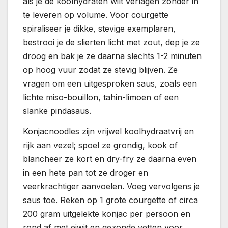
als je de koolhydraten wilt verlagen zonder in
te leveren op volume. Voor courgette
spiraliseer je dikke, stevige exemplaren,
bestrooi je de slierten licht met zout, dep je ze
droog en bak je ze daarna slechts 1-2 minuten
op hoog vuur zodat ze stevig blijven. Ze
vragen om een uitgesproken saus, zoals een
lichte miso-bouillon, tahin-limoen of een
slanke pindasaus.
Konjacnoodles zijn vrijwel koolhydraatvrij en
rijk aan vezel; spoel ze grondig, kook of
blancheer ze kort en dry-fry ze daarna even
in een hete pan tot ze droger en
veerkrachtiger aanvoelen. Voeg vervolgens je
saus toe. Reken op 1 grote courgette of circa
200 gram uitgelekte konjac per persoon en
rond af met eiwit en gezonde vetten voor