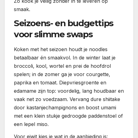
Zo kook je veilig zonder in te leveren op
smaak.
Seizoens- en budgettips
voor slimme swaps
Koken met het seizoen houdt je noodles
betaalbaar én smaakvol. In de winter laat je
broccoli, kool, wortel en prei de hoofdrol
spelen; in de zomer ga je voor courgette,
paprika en tomaat. Diepvriesgroente en
edamame zijn top: voordelig, lang houdbaar en
vaak net zo voedzaam. Vervang dure shiitake
door kastanjechampignons en boost umami
met een klein stukje gedroogde paddenstoel of
een lepel miso.
Voor eiwit kies je wat in de aanbieding is: