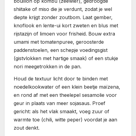
bouillon op kombu (zeewier), gedroogde
shiitake of miso die je verdunt, zodat je wel
diepte krijgt zonder zoutbom. Laat gember,
knoflook en lente-ui kort zweten en blus met
rijstazijn of limoen voor frisheid. Bouw extra
umami met tomatenpuree, geroosterde
paddenstoelen, een schepje voedingsgist
(gistvlokken met hartige smaak) of een stukje
nori meegetrokken in de pan.
Houd de textuur licht door te binden met
noedelkookwater of een klein beetje maïzena,
en rond af met een theelepel sesamolie voor
geur in plaats van meer sojasaus. Proef
gericht: als het vlak smaakt, voeg zuur of
warmte toe (chili, witte peper) voordat je aan
zout denkt.