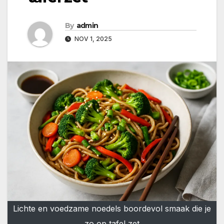
By
admin
NOV 1, 2025
Lichte en voedzame noedels boordevol smaak die je
zo op tafel zet