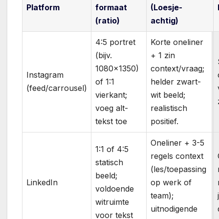
Platform
formaat
(Loesje-
(ratio)
achtig)
4:5 portret
Korte oneliner
(bijv.
+ 1 zin
1080×1350)
context/vraag;
Instagram
of 1:1
helder zwart-
(feed/carrousel)
vierkant;
wit beeld;
voeg alt-
realistisch
tekst toe
positief.
Oneliner + 3-5
1:1 of 4:5
regels context
statisch
(les/toepassing
beeld;
LinkedIn
op werk of
voldoende
team);
witruimte
uitnodigende
voor tekst