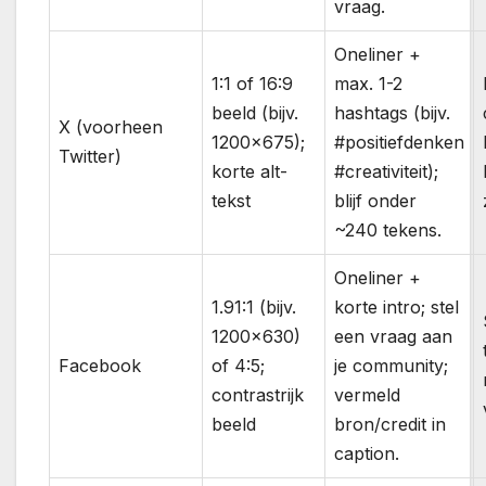
vraag.
Oneliner +
1:1 of 16:9
max. 1-2
beeld (bijv.
hashtags (bijv.
X (voorheen
1200×675);
#positiefdenken
Twitter)
korte alt-
#creativiteit);
tekst
blijf onder
~240 tekens.
Oneliner +
1.91:1 (bijv.
korte intro; stel
1200×630)
een vraag aan
Facebook
of 4:5;
je community;
contrastrijk
vermeld
beeld
bron/credit in
caption.