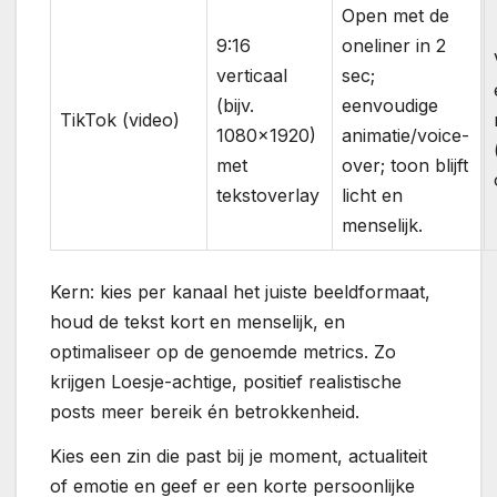
Open met de
9:16
oneliner in 2
verticaal
sec;
(bijv.
eenvoudige
TikTok (video)
1080×1920)
animatie/voice-
met
over; toon blijft
tekstoverlay
licht en
menselijk.
Kern: kies per kanaal het juiste beeldformaat,
houd de tekst kort en menselijk, en
optimaliseer op de genoemde metrics. Zo
krijgen Loesje-achtige, positief realistische
posts meer bereik én betrokkenheid.
Kies een zin die past bij je moment, actualiteit
of emotie en geef er een korte persoonlijke