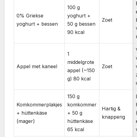
100 g
0% Griekse
yoghurt +
Zoet
yoghurt + bessen
50 g bessen
90 kcal
1
middelgrote
Appel met kaneel
Zoet
appel (~150
g) 80 kcal
150 g
Komkommerplakjes
komkommer
Hartig &
+ hüttenkäse
+ 50 g
knapperig
(mager)
hüttenkäse
65 kcal