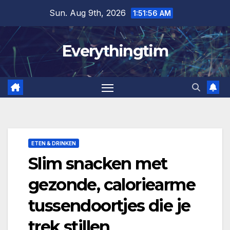
Skip
Sun. Aug 9th, 2026
1:51:58 AM
to
content
Everythingtim
ETEN & DRINKEN
Slim snacken met
gezonde, caloriearme
tussendoortjes die je
trek stillen