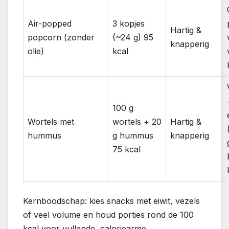
Air-popped
3 kopjes
Hartig &
popcorn (zonder
(~24 g) 95
knapperig
olie)
kcal
100 g
Wortels met
wortels + 20
Hartig &
hummus
g hummus
knapperig
75 kcal
Kernboodschap: kies snacks met eiwit, vezels
of veel volume en houd porties rond de 100
kcal voor vullende, caloriearme