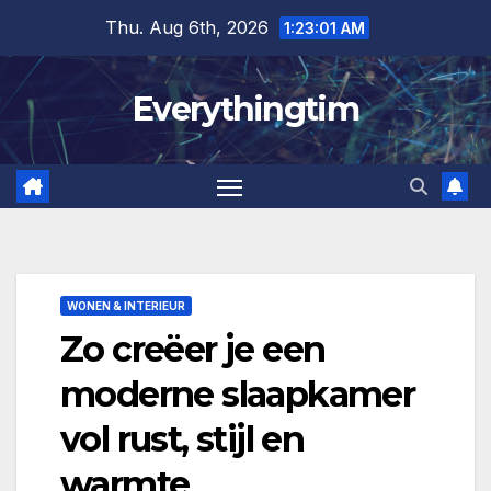
Skip
Thu. Aug 6th, 2026
1:23:02 AM
to
content
Everythingtim
WONEN & INTERIEUR
Zo creëer je een
moderne slaapkamer
vol rust, stijl en
warmte