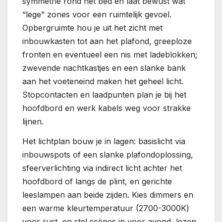
symmetrie rond het bed en laat bewust wat
“lege” zones voor een ruimtelijk gevoel.
Opbergruimte hou je uit het zicht met
inbouwkasten tot aan het plafond, greeploze
fronten en eventueel een nis met ladeblokken;
zwevende nachtkastjes en een slanke bank
aan het voeteneind maken het geheel licht.
Stopcontacten en laadpunten plan je bij het
hoofdbord en werk kabels weg voor strakke
lijnen.
Het lichtplan bouw je in lagen: basislicht via
inbouwspots of een slanke plafondoplossing,
sfeerverlichting via indirect licht achter het
hoofdbord of langs de plint, en gerichte
leeslampen aan beide zijden. Kies dimmers en
een warme kleurtemperatuur (2700-3000K)
voor rust, en stel scènes in voor avond, lezen