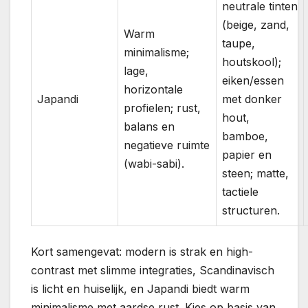
neutrale tinten
(beige, zand,
Warm
taupe,
minimalisme;
houtskool);
lage,
eiken/essen
horizontale
Japandi
met donker
profielen; rust,
hout,
balans en
bamboe,
negatieve ruimte
papier en
(wabi-sabi).
steen; matte,
tactiele
structuren.
Kort samengevat: modern is strak en high-
contrast met slimme integraties, Scandinavisch
is licht en huiselijk, en Japandi biedt warm
minimalisme met aardse rust. Kies op basis van