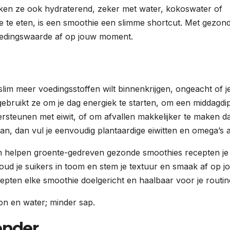
ken ze ook hydraterend, zeker met water, kokoswater of
te te eten, is een smoothie een slimme shortcut. Met gezon
oedingswaarde af op jouw moment.
slim meer voedingsstoffen wilt binnenkrijgen, ongeacht of j
gebruikt ze om je dag energiek te starten, om een middagdip
steunen met eiwit, of om afvallen makkelijker te maken da
gan, dan vul je eenvoudig plantaardige eiwitten en omega’s 
n helpen groente-gedreven gezonde smoothies recepten je
ud je suikers in toom en stem je textuur en smaak af op j
pten elke smoothie doelgericht en haalbaar voor je routin
on en water; minder sap.
ender