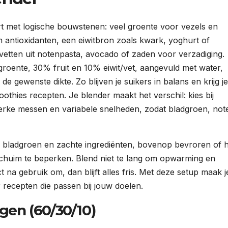
t met logische bouwstenen: veel groente voor vezels en
n antioxidanten, een eiwitbron zoals kwark, yoghurt of
 vetten uit notenpasta, avocado of zaden voor verzadiging.
oente, 30% fruit en 10% eiwit/vet, aangevuld met water,
e gewenste dikte. Zo blijven je suikers in balans en krijg j
thies recepten. Je blender maakt het verschil: kies bij
rke messen en variabele snelheden, zodat bladgroen, not
dan bladgroen en zachte ingrediënten, bovenop bevroren of 
schuim te beperken. Blend niet te lang om opwarming en
na gebruik om, dan blijft alles fris. Met deze setup maak j
 recepten die passen bij jouw doelen.
en (60/30/10)