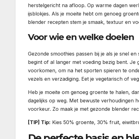
herstelgericht na afloop. Op warme dagen wer
ijsblokjes. Als je moeite hebt om genoeg groen
blender recepten stem je smaak, textuur en v
Voor wie en welke doelen
Gezonde smoothies passen bij je als je snel en 
begint of al langer met voeding bezig bent. Je 
voorkomen, om na het sporten spieren te onder
vezels en verzadiging. Eet je vegetarisch of ve
Heb je moeite om genoeg groente te halen, da
dagelijks op weg. Met bewuste verhoudingen ho
voorkeur. Zo maak je met gezonde blender rece
[TIP] Tip:
Kies 50% groente, 30% fruit, eiwitbr
De perfecte basis en bl