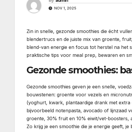
By
admin
NOV 1, 2025
Zin in snelle, gezonde smoothies die écht vul
blendertrucs en de juiste mix van groente, frui
blend-van energie en focus tot herstel na het 
praktische tips voor meal prep, bewaren en sma
Gezonde smoothies: bas
Gezonde smoothies geven je een snelle, voedza
bouwstenen: groente voor vezels en micronutri
(yoghurt, kwark, plantaardige drank met extra e
bijvoorbeeld notenpasta, avocado of lijnzaad v
groente, 30% fruit en 10% eiwit/vet-boosters, a
Zo krijg je een smoothie die je energie geeft, je