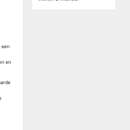
e een
en en
harde
e