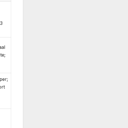
-3
aal
te;
per;
ort