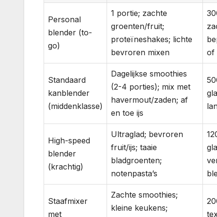
1 portie; zachte
30
Personal
groenten/fruit;
za
blender (to-
proteïneshakes; lichte
be
go)
bevroren mixen
of 
Dagelijkse smoothies
Standaard
50
(2-4 porties); mix met
kanblender
gl
havermout/zaden; af
(middenklasse)
la
en toe ijs
Ultraglad; bevroren
12
High-speed
fruit/ijs; taaie
gl
blender
bladgroenten;
ve
(krachtig)
notenpasta’s
bl
Zachte smoothies;
Staafmixer
20
kleine keukens;
met
te