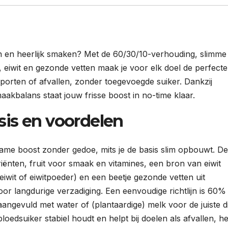
len en heerlijk smaken? Met de 60/30/10-verhouding, slimme
t, eiwit en gezonde vetten maak je voor elk doel de perfecte
sporten of afvallen, zonder toegevoegde suiker. Dankzij
akbalans staat jouw frisse boost in no-time klaar.
is en voordelen
me boost zonder gedoe, mits je de basis slim opbouwt. De
ënten, fruit voor smaak en vitamines, een bron van eiwit
iwit of eiwitpoeder) en een beetje gezonde vetten uit
oor langdurige verzadiging. Een eenvoudige richtlijn is 60%
angevuld met water of (plantaardige) melk voor de juiste di
 bloedsuiker stabiel houdt en helpt bij doelen als afvallen, he