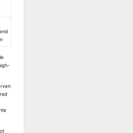
n
lend
an
de
high-
erven
 red
hte
ot