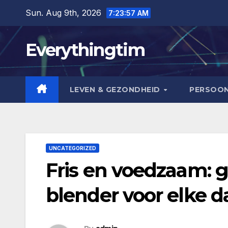
Skip
Sun. Aug 9th, 2026
7:23:58 AM
to
content
Everythingtim
LEVEN & GEZONDHEID
PERSOON
UNCATEGORIZED
Fris en voedzaam: 
blender voor elke d