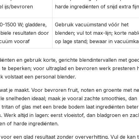
el ijs/bevroren
harde ingrediënten of snijd extra fij
0-1500 W; gladdere,
Gebruik vacuümstand vóór het
abiele resultaten door
blenden; vul tot max-lijn; korte nab
cuüm vooraf
op lage stand; bewaar in vacuümk
iënten en gebruik korte, gerichte blendintervallen met goe
 te beperken; voor ultraglad en bevroren werk presteren 
 volstaat een personal blender.
j wat je maakt. Voor bevroren fruit, noten en groente met n
le snelheden ideaal; maak je vooral zachte smoothies, dan
tritan of glas met een brede bodem laat ingrediënten beter
. Werk altijd in lagen: eerst vloeistof, dan bladgroen en zac
n of harde ingrediënten.
 voor een glad resultaat zonder oververhitting. Vul de kan t