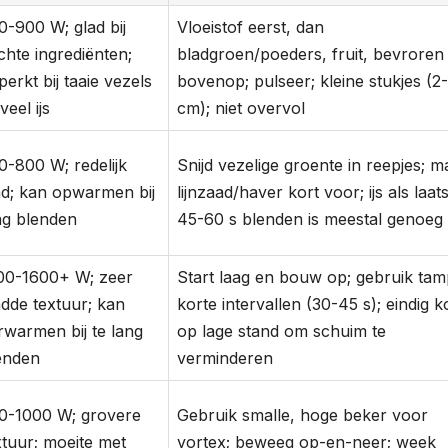
0-900 W; glad bij
Vloeistof eerst, dan
chte ingrediënten;
bladgroen/poeders, fruit, bevroren
perkt bij taaie vezels
bovenop; pulseer; kleine stukjes (2
veel ijs
cm); niet overvol
0-800 W; redelijk
Snijd vezelige groente in reepjes; m
ad; kan opwarmen bij
lijnzaad/haver kort voor; ijs als laats
ng blenden
45-60 s blenden is meestal genoeg
00-1600+ W; zeer
Start laag en bouw op; gebruik tam
adde textuur; kan
korte intervallen (30-45 s); eindig k
rwarmen bij te lang
op lage stand om schuim te
enden
verminderen
0-1000 W; grovere
Gebruik smalle, hoge beker voor
xtuur; moeite met
vortex; beweeg op-en-neer; week