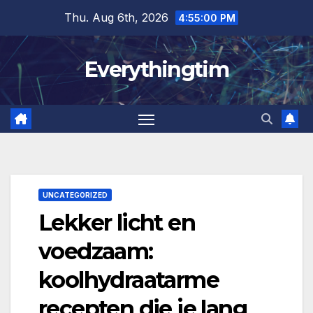
Skip
Thu. Aug 6th, 2026
4:55:01 PM
to
content
Everythingtim
UNCATEGORIZED
Lekker licht en
voedzaam:
koolhydraatarme
recepten die je lang