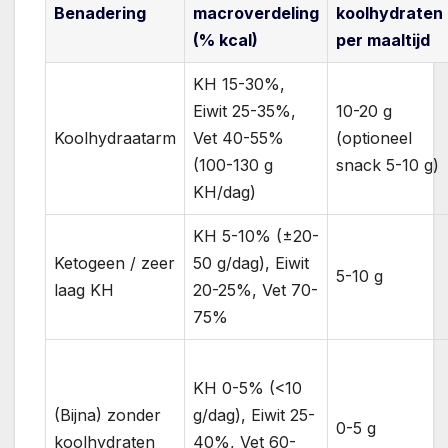
Benadering
macroverdeling
koolhydraten
(% kcal)
per maaltijd
KH 15-30%,
Eiwit 25-35%,
10-20 g
Koolhydraatarm
Vet 40-55%
(optioneel
(100-130 g
snack 5-10 g)
KH/dag)
KH 5-10% (±20-
Ketogeen / zeer
50 g/dag), Eiwit
5-10 g
laag KH
20-25%, Vet 70-
75%
KH 0-5% (<10
(Bijna) zonder
g/dag), Eiwit 25-
0-5 g
koolhydraten
40%, Vet 60-